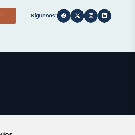
Síguenos:
r
kies